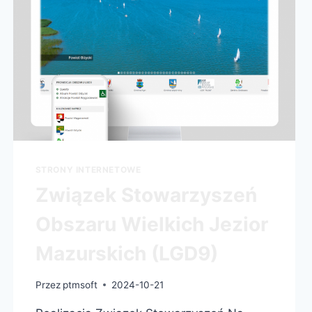
STRONY INTERNETOWE
Związek Stowarzyszeń
Obszaru Wielkich Jezior
Mazurskich (LGD9)
Przez
ptmsoft
2024-10-21