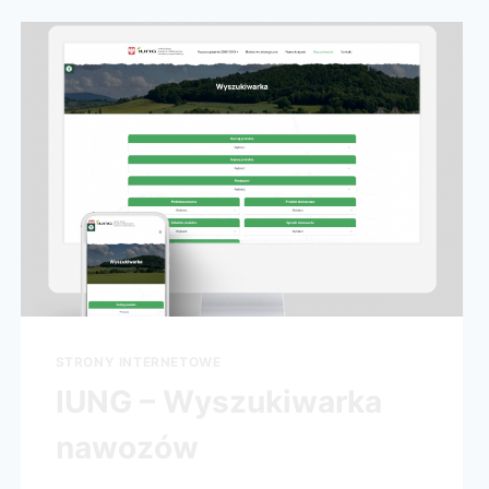
STRONY INTERNETOWE
IUNG – Wyszukiwarka
nawozów