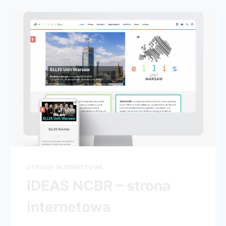
STRONY INTERNETOWE
IDEAS NCBR – strona
internetowa