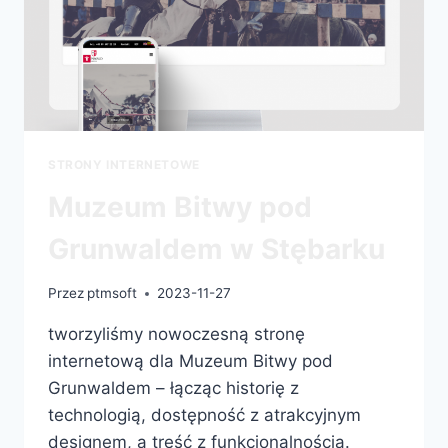
STRONY INTERNETOWE
Muzeum Bitwy pod
Grunwaldem w Stębarku
Przez
ptmsoft
2023-11-27
tworzyliśmy nowoczesną stronę
internetową dla Muzeum Bitwy pod
Grunwaldem – łącząc historię z
technologią, dostępność z atrakcyjnym
designem, a treść z funkcjonalnością.