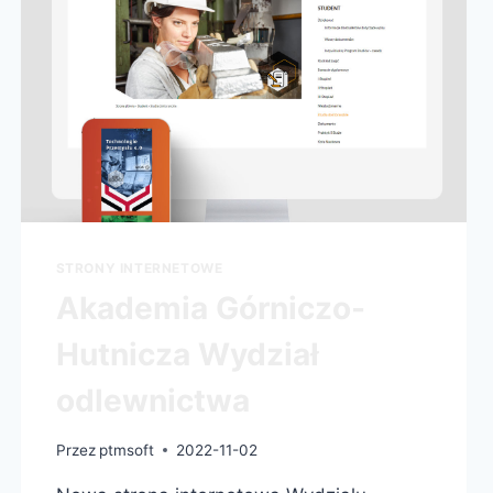
STRONY INTERNETOWE
Akademia Górniczo-
Hutnicza Wydział
odlewnictwa
Przez
ptmsoft
2022-11-02