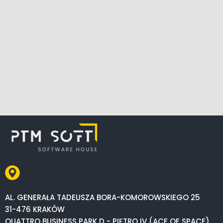
AL. GENERAŁA TADEUSZA BORA-KOMOROWSKIEGO 25
31-476 KRAKÓW
QUATTRO BUSINESS PARK D - PIĘTRO IV (ACE OF SPACE)