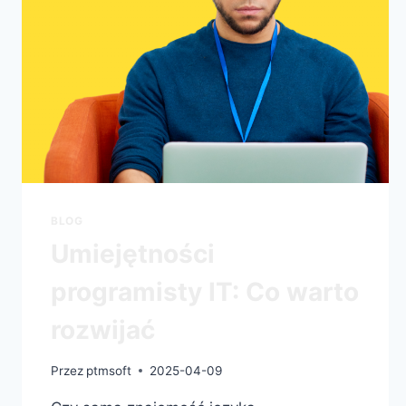
BLOG
Umiejętności
programisty IT: Co warto
rozwijać
Przez
ptmsoft
2025-04-09