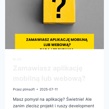
BLOG
Zamawiasz aplikację
mobilną lub webową?
Przez
ptmsoft
2025-07-11
Masz pomysł na aplikację? Świetnie! Ale
zanim zlecisz projekt i ruszy development