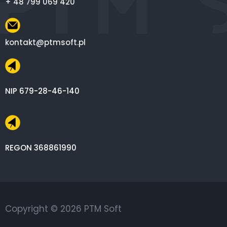
+ 48 799 069 420
kontakt@ptmsoft.pl
NIP 679-28-46-140
REGON 368861990
Copyright © 2026 PTM Soft