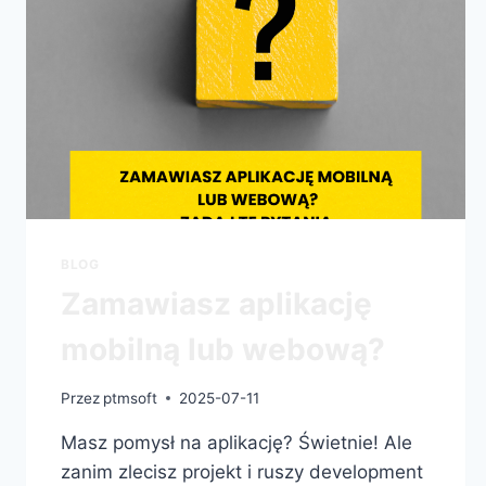
BLOG
Zamawiasz aplikację
mobilną lub webową?
Przez
ptmsoft
2025-07-11
Masz pomysł na aplikację? Świetnie! Ale
zanim zlecisz projekt i ruszy development