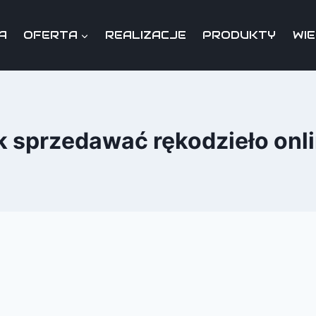
A
OFERTA
REALIZACJE
PRODUKTY
WI
k sprzedawać rękodzieło onl