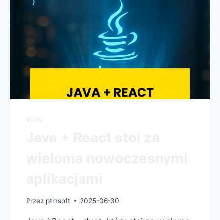
BLOG
Java + React stoi za
wieloma nowoczesnymi
aplikacjami
Przez
ptmsoft
2025-06-30