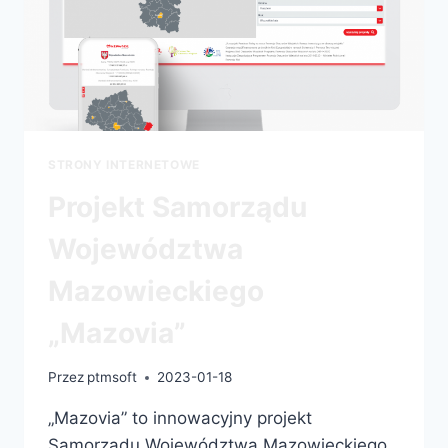
STRONY INTERNETOWE
Projekt Samorządu
Województwa
Mazowieckiego
„Mazovia”
Przez
ptmsoft
2023-01-18
„Mazovia” to innowacyjny projekt
Samorządu Województwa Mazowieckiego,