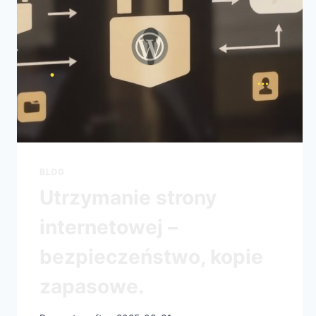
BLOG
Utrzymanie strony
internetowej –
bezpieczeństwo, kopie
zapasowe.