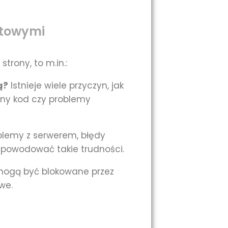
etowymi
trony, to m.in.:
ą?
Istnieje wiele przyczyn, jak
any kod czy problemy
lemy z serwerem, błędy
 powodować takie trudności.
 mogą być blokowane przez
we.