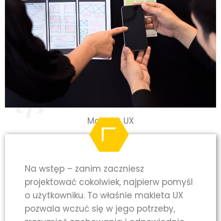
Makieta UX
Na wstęp – zanim zaczniesz
projektować cokolwiek, najpierw pomyśl
o użytkowniku. To właśnie makieta UX
pozwala wczuć się w jego potrzeby,