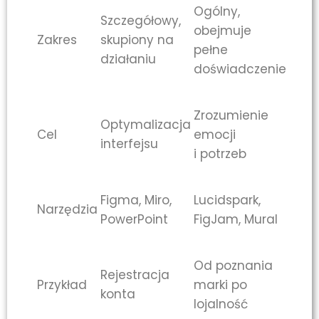
Ogólny,
Szczegółowy,
obejmuje
Zakres
skupiony na
pełne
działaniu
doświadczenie
Zrozumienie
Optymalizacja
Cel
emocji
interfejsu
i potrzeb
Figma, Miro,
Lucidspark,
Narzędzia
PowerPoint
FigJam, Mural
Od poznania
Rejestracja
Przykład
marki po
konta
lojalność