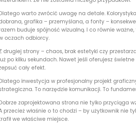
wizerunkiem. Że nie zostawia niczego przypadkowi.
Dlatego warto zwrócić uwagę na detale. Kolorystyk
dobrana, grafika – przemyślana, a fonty – konsekw
razem buduje spójność wizualną. I co równie ważn
w oczach odbiorcy.
Z drugiej strony – chaos, brak estetyki czy przesta
już po kilku sekundach. Nawet jeśli oferujesz świetne 
zepsuć cały efekt.
Dlatego inwestycja w profesjonalny projekt graficzny
strategiczna. To narzędzie komunikacji. To fundame
Dobrze zaprojektowana strona nie tylko przyciąga wz
A przecież właśnie o to chodzi – by użytkownik nie tylk
trafił we właściwe miejsce.