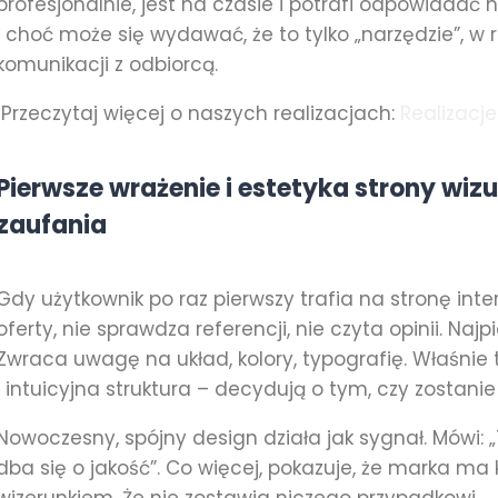
profesjonalnie, jest na czasie i potrafi odpowiadać 
I choć może się wydawać, że to tylko „narzędzie”, w
komunikacji z odbiorcą.
Przeczytaj więcej o naszych realizacjach:
Realizacje
Pierwsze wrażenie i estetyka strony wi
zaufania
Gdy użytkownik po raz pierwszy trafia na stronę inte
oferty, nie sprawdza referencji, nie czyta opinii. Naj
Zwraca uwagę na układ, kolory, typografię. Właśnie
i intuicyjna struktura – decydują o tym, czy zostanie
Nowoczesny, spójny design działa jak sygnał. Mówi: „T
dba się o jakość”. Co więcej, pokazuje, że marka ma