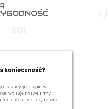
A
RYGODNOŚĆ
iś konieczność?
jmie decyzję, najpierw
rkę, wpisuje nazwę firmy
eś, co oferujesz i czy można