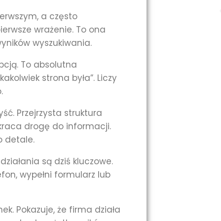
ierwszym, a często
ierwsze wrażenie. To ona
 wyników wyszukiwania.
pcją. To absolutna
kakolwiek strona była”. Liczy
.
ć. Przejrzysta struktura
kraca drogę do informacji.
o detale.
działania są dziś kluczowe.
efon, wypełni formularz lub
. Pokazuje, że firma działa