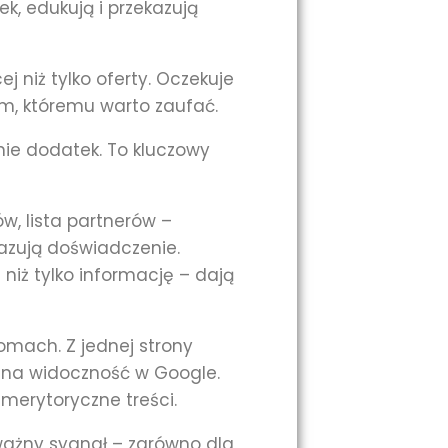
ek, edukują i przekazują
j niż tylko oferty. Oczekuje
em, któremu warto zaufać.
ie dodatek. To kluczowy
ów, lista partnerów –
kazują doświadczenie.
niż tylko informację – dają
iomach. Z jednej strony
 na widoczność w Google.
 merytoryczne treści.
 ważny sygnał – zarówno dla