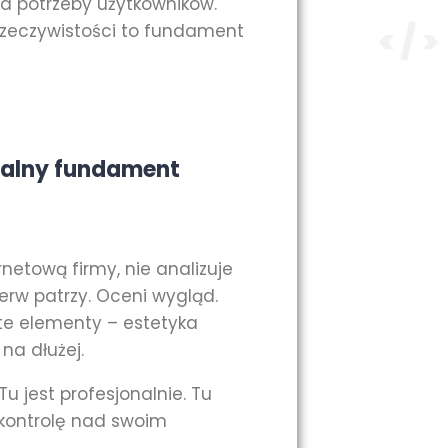
na potrzeby użytkowników.
 rzeczywistości to fundament
zualny fundament
rnetową firmy, nie analizuje
pierw patrzy. Oceni wygląd.
 te elementy – estetyka
 na dłużej.
u jest profesjonalnie. Tu
 kontrolę nad swoim