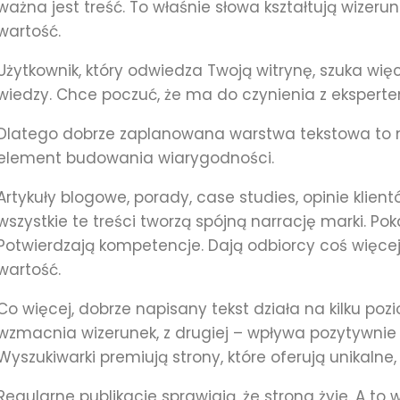
ważna jest treść. To właśnie słowa kształtują wizerun
wartość.
Użytkownik, który odwiedza Twoją witrynę, szuka więce
wiedzy. Chce poczuć, że ma do czynienia z ekspert
Dlatego dobrze zaplanowana warstwa tekstowa to n
element budowania wiarygodności.
Artykuły blogowe, porady, case studies, opinie klient
wszystkie te treści tworzą spójną narrację marki. Po
Potwierdzają kompetencje. Dają odbiorcy coś więcej 
wartość.
Co więcej, dobrze napisany tekst działa na kilku poz
wzmacnia wizerunek, z drugiej – wpływa pozytywnie
Wyszukiwarki premiują strony, które oferują unikalne,
Regularne publikacje sprawiają, że strona żyje. A to