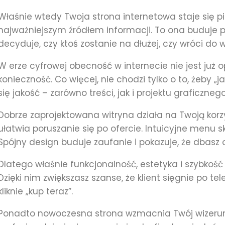
Właśnie wtedy Twoja strona internetowa staje się p
najważniejszym źródłem informacji. To ona buduje p
decyduje, czy ktoś zostanie na dłużej, czy wróci do
W erze cyfrowej obecność w internecie nie jest już o
konieczność. Co więcej, nie chodzi tylko o to, żeby „ja
się jakość – zarówno treści, jak i projektu graficznego
Dobrze zaprojektowana witryna działa na Twoją korzyś
ułatwia poruszanie się po ofercie. Intuicyjne menu s
Spójny design buduje zaufanie i pokazuje, że dbasz 
Dlatego właśnie funkcjonalność, estetyka i szybkość 
Dzięki nim zwiększasz szanse, że klient sięgnie po tel
kliknie „kup teraz”.
Ponadto nowoczesna strona wzmacnia Twój wizerunek