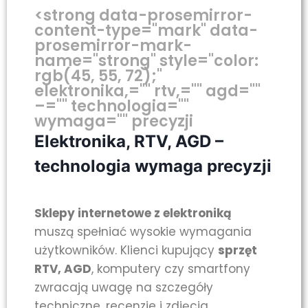
<strong data-prosemirror-
content-type="mark" data-
prosemirror-mark-
name="strong" style="color:
rgb(45, 55, 72);"
elektronika,="" rtv,="" agd=""
–="" technologia=""
wymaga="" precyzji
Elektronika, RTV, AGD –
technologia wymaga precyzji
Sklepy internetowe z elektroniką
muszą spełniać wysokie wymagania
użytkowników. Klienci kupujący
sprzęt
RTV, AGD
, komputery czy smartfony
zwracają uwagę na szczegóły
techniczne, recenzje i zdjęcia